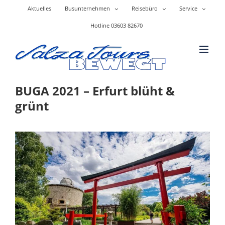
Skip
Aktuelles
Busunternehmen
Reisebüro
Service
to
content
Hotline 03603 82670
BUGA 2021 – Erfurt blüht &
grünt
Zeige
grösseres
Bild