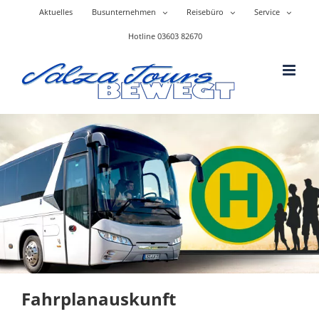
Skip
Aktuelles
Busunternehmen
Reisebüro
Service
to
content
Hotline 03603 82670
Fahrplanauskunft