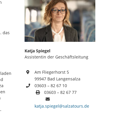
n
. das
Katja Spiegel
Assistentin der Geschäftsleitung
Am Fliegerhorst 5
rladen
99947 Bad Langensalza
nd
za
03603 – 82 67 10
nen
03603 – 82 67 77
m
katja.spiegel@salzatours.de
-