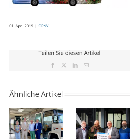
01. April 2019
|
ÖPNV
Teilen Sie diesen Artikel
Facebook
X
LinkedIn
E-
Mail
Ähnliche Artikel
Minister
Das
en
übergibt
Deutschland-