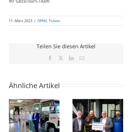
Ihr SalzaTours-Team
11. März 2023
|
ÖPNV
,
Tickets
Teilen Sie diesen Artikel
Facebook
X
LinkedIn
E-
Mail
Ähnliche Artikel
Minister
Nahverkehr
en
übergibt
günstig wie nie!
Fördermittelbescheid