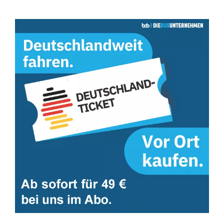
Zeige
grösseres
Bild