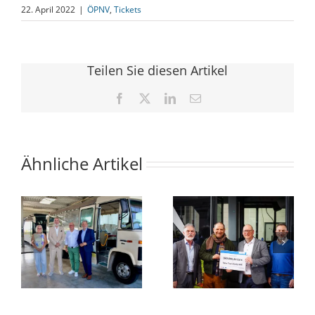
22. April 2022
|
ÖPNV
,
Tickets
Teilen Sie diesen Artikel
Facebook
X
LinkedIn
E-
Mail
Ähnliche Artikel
Minister
Das
en
übergibt
Deutschland-
Fördermittelbescheid
Ticket