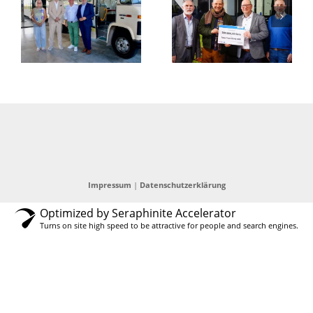
Minister
Das
en
übergibt
Deutschland-
Fördermittelbescheid
Ticket
Impressum
|
Datenschutzerklärung
Optimized by Seraphinite Accelerator
Turns on site high speed to be attractive for people and search engines.