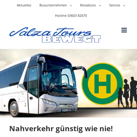
Skip
Aktuelles
Busunternehmen
Reisebüro
Service
to
content
Hotline 03603 82670
Nahverkehr günstig wie nie!