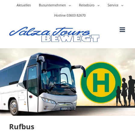
Skip
Aktuelles
Busunternehmen
Reisebüro
Service
to
content
Hotline 03603 82670
Rufbus