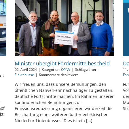
Minister übergibt Fördermittelbescheid
Da
02. April 2024
|
Kategorien:
ÖPNV
|
Schlagwörter:
11.
für
Elektobusse
|
Kommentare deaktiviert
Fah
er:
Minister
Wir freuen uns, dass unsere Bemühungen, den
Fü
übergibt
m
öffentlichen Nahverkehr nachhaltiger zu gestalten,
Fördermittelbescheid
Vor
deutliche Fortschritte machen. Im Rahmen unserer
de
e
kontinuierlichen Bemühungen zur
Mo
hof
Emissionsreduzierung organisieren wir derzeit die
St
kt
Beschaffung eines weiteren batterieelektrischen
Niederflur-Linienbusses. Dies ist ein [...]