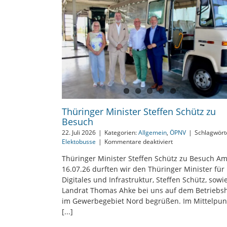
Thüringer Minister Steffen Schütz zu
Besuch
22. Juli 2026
|
Kategorien:
Allgemein
,
ÖPNV
|
Schlagwört
für
Elektobusse
|
Kommentare deaktiviert
Thüringer
Thüringer Minister Steffen Schütz zu Besuch A
Minister
16.07.26 durften wir den Thüringer Minister für
Steffen
Schütz
Digitales und Infrastruktur, Steffen Schütz, sowi
zu
Landrat Thomas Ahke bei uns auf dem Betriebs
Besuch
im Gewerbegebiet Nord begrüßen. Im Mittelpun
[...]