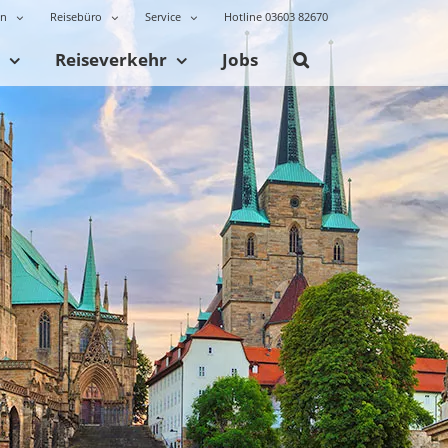
en
Reisebüro
Service
Hotline 03603 82670
Reiseverkehr
Jobs