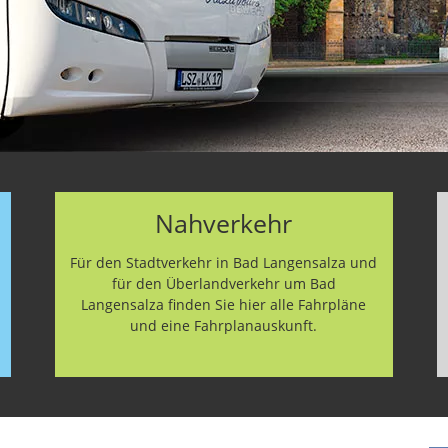
Nahverkehr
Für den Stadtverkehr in Bad Langensalza und
für den Überlandverkehr um Bad
Langensalza finden Sie hier alle Fahrpläne
und eine Fahrplanauskunft.