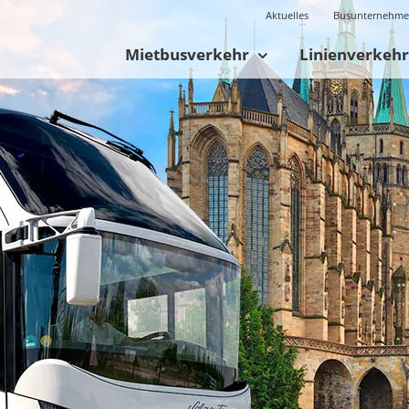
Aktuelles
Busunternehm
Mietbusverkehr
Linienverkehr