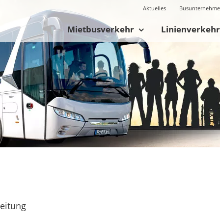
Aktuelles
Busunternehm
Mietbusverkehr
Linienverkehr
leitung
fake tag heuer monaco