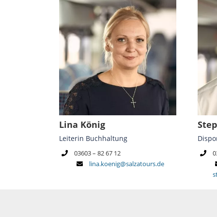
Lina König
Step
Leiterin Buchhaltung
Dispo
03603 – 82 67 12
0
lina.koenig@salzatours.de
s