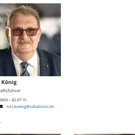
 König
äftsführer
3603 – 82 67 15
lutz.koenig@salzatours.de
n