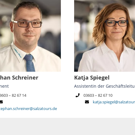
han Schreiner
Katja Spiegel
nent
Assistentin der Geschäftsleit
3603 – 82 67 14
03603 – 82 67 10
katja.spiegel@salzatou
tephan.schreiner@salzatours.de