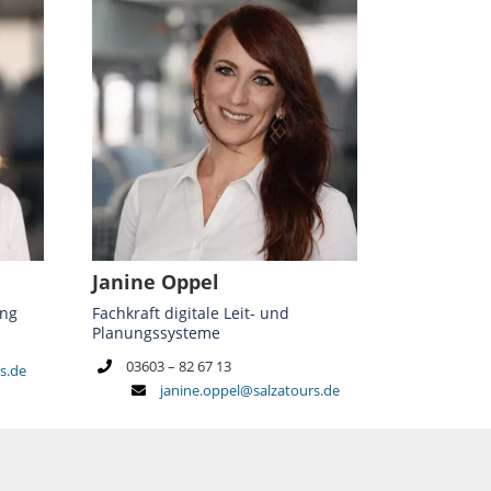
Janine Oppel
ung
Fachkraft digitale Leit- und
Planungssysteme
03603 – 82 67 13
rs.de
janine.oppel@salzatours.de