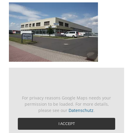
For privacy reasons Google Maps needs your
permission to be loaded. For more details,
please see our
Datenschutz
.
I ACCEPT