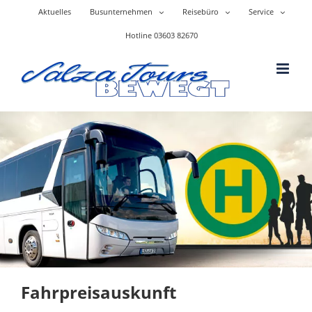
Skip
Aktuelles
Busunternehmen
Reisebüro
Service
to
content
Hotline 03603 82670
Fahrpreisauskunft