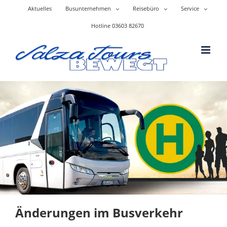
Skip
Aktuelles
Busunternehmen
Reisebüro
Service
to
content
Hotline 03603 82670
Änderungen im Busverkehr