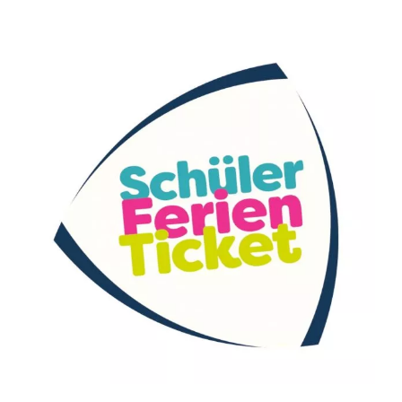
Zeige
grösseres
Bild