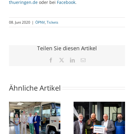
thueringen.de
oder bei
Facebook
.
08. Juni 2020
|
ÖPNV
,
Tickets
Teilen Sie diesen Artikel
Facebook
X
LinkedIn
E-
Mail
Ähnliche Artikel
Minister
Das
en
übergibt
Deutschland-
Fördermittelbescheid
Ticket