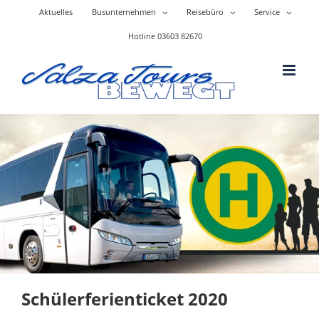
Skip
Aktuelles
Busunternehmen
Reisebüro
Service
to
content
Hotline 03603 82670
Schülerferienticket 2020