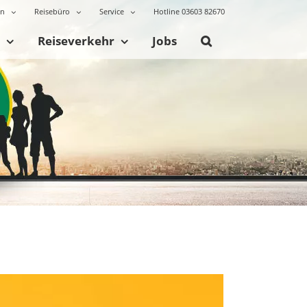
en
Reisebüro
Service
Hotline 03603 82670
Reiseverkehr
Jobs